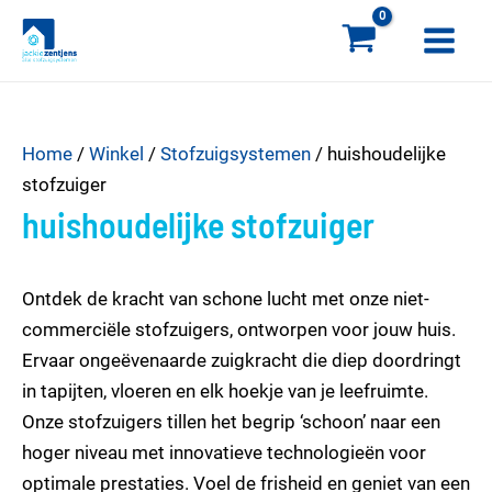
Ga
Main
naar
Menu
de
inhoud
Home
/
Winkel
/
Stofzuigsystemen
/ huishoudelijke
stofzuiger
huishoudelijke stofzuiger
Ontdek de kracht van schone lucht met onze niet-
commerciële stofzuigers, ontworpen voor jouw huis.
Ervaar ongeëvenaarde zuigkracht die diep doordringt
in tapijten, vloeren en elk hoekje van je leefruimte.
Onze stofzuigers tillen het begrip ‘schoon’ naar een
hoger niveau met innovatieve technologieën voor
optimale prestaties. Voel de frisheid en geniet van een