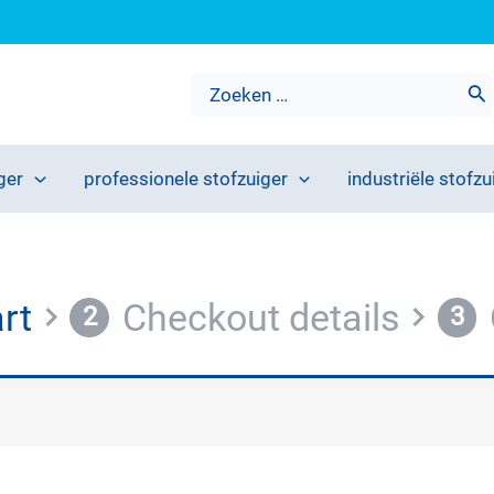
Zoeken
naar:
ger
professionele stofzuiger
industriële stofzu
rt
Checkout details
2
3