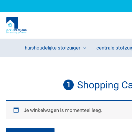
Ga
naar
de
inhoud
huishoudelijke stofzuiger
centrale stofzui
Shopping Ca
1
Je winkelwagen is momenteel leeg.