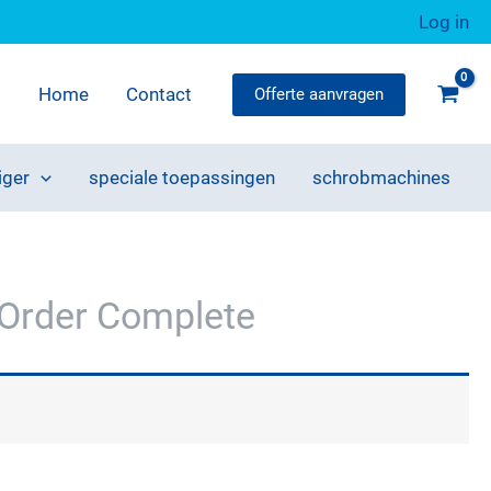
Log in
Home
Contact
Offerte aanvragen
iger
speciale toepassingen
schrobmachines
Order Complete