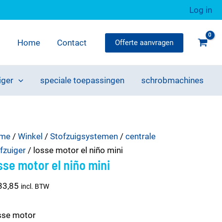
Log in
Home
Contact
Offerte aanvragen
iger
speciale toepassingen
schrobmachines
se
me
/
Winkel
/
Stofzuigsystemen
/
centrale
tor
fzuiger
/ losse motor el niño mini
sse motor el niño mini
o
33,85
incl. BTW
i
tal
sse motor