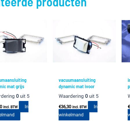
ateerde producten
umaansluiting
vacuumaansluiting
i
ic mat grijs
dynamic mat ivoor
p
rdering
0
uit 5
Waardering
0
uit 5
In
In
30
€
36,30
€
incl. BTW
incl. BTW
elmand
winkelmand