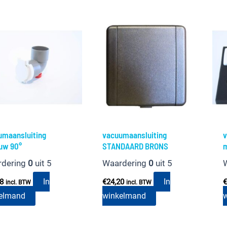
umaansluiting
vacuumaansluiting
v
uw 90°
STANDAARD BRONS
m
rdering
0
uit 5
Waardering
0
uit 5
In
In
78
€
24,20
€
incl. BTW
incl. BTW
elmand
winkelmand