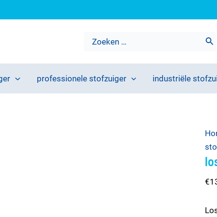
Zoeken
naar:
ger
professionele stofzuiger
industriële stofzu
los
Ho
mo
sto
lo
el
niñ
€
1
min
aan
Lo