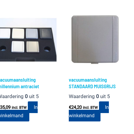
acuumaansluiting
vacuumaansluiting
illennium antraciet
STANDAARD MUISGRIJS
Waardering
0
uit 5
Waardering
0
uit 5
In
In
35,09
€
24,20
incl. BTW
incl. BTW
winkelmand
winkelmand