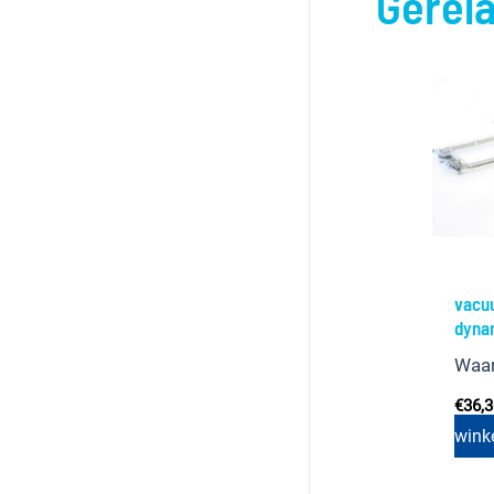
Gerel
vacu
dynam
Waa
€
36,
wink