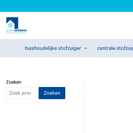
Ga
naar
de
inhoud
huishoudelijke stofzuiger
centrale stofzui
Zoeken
Zoeken