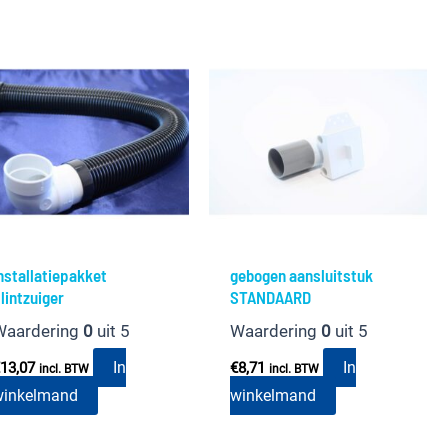
nstallatiepakket
gebogen aansluitstuk
lintzuiger
STANDAARD
Waardering
0
uit 5
Waardering
0
uit 5
In
In
13,07
€
8,71
incl. BTW
incl. BTW
winkelmand
winkelmand