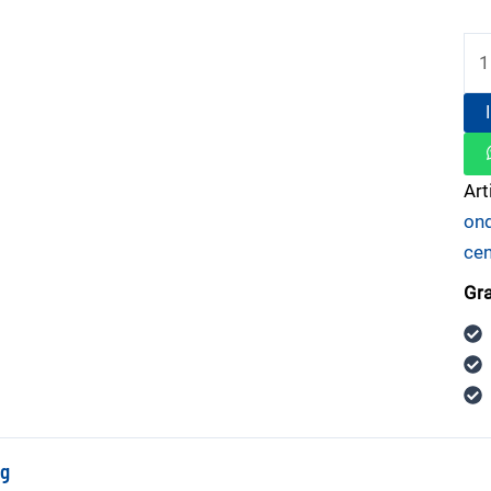
Ar
on
cen
Gra
ng