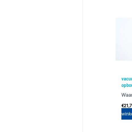
vacu
opbo
Waa
€
21,
wink