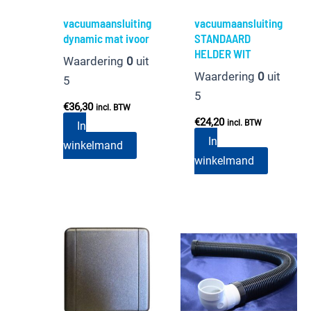
vacuumaansluiting
vacuumaansluiting
dynamic mat ivoor
STANDAARD
HELDER WIT
Waardering
0
uit
Waardering
0
uit
5
5
€
36,30
incl. BTW
€
24,20
incl. BTW
In
In
winkelmand
winkelmand