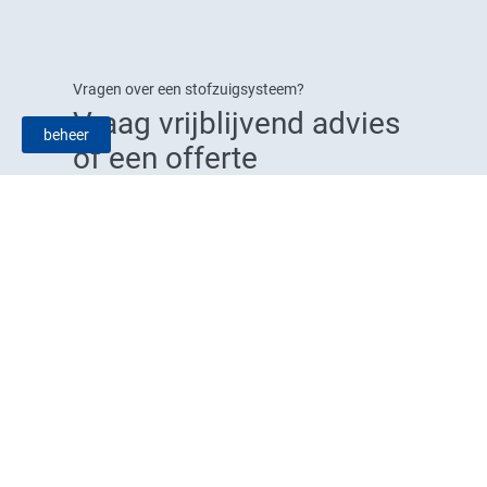
Vragen over een stofzuigsysteem?
Vraag vrijblijvend advies
beheer
of een offerte
In
Informatie
Contacteer ons
winkelmand
vragen