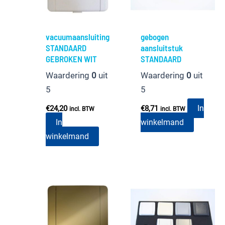
vacuumaansluiting
gebogen
STANDAARD
aansluitstuk
GEBROKEN WIT
STANDAARD
Waardering
0
uit
Waardering
0
uit
5
5
In
€
24,20
€
8,71
incl. BTW
incl. BTW
In
winkelmand
winkelmand