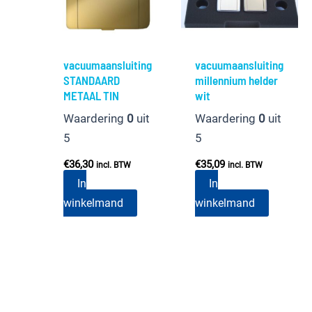
vacuumaansluiting
vacuumaansluiting
STANDAARD
millennium helder
METAAL TIN
wit
Waardering
0
uit
Waardering
0
uit
5
5
€
36,30
€
35,09
incl. BTW
incl. BTW
In
In
winkelmand
winkelmand