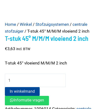
T-
Home
/
Winkel
/
Stofzuigsystemen
/
centrale
stuk
stofzuiger
/ T-stuk 45° M/M/M vloeiend 2 inch
T-stuk 45° M/M/M vloeiend 2 inch
45°
M/M/M
€
3,63
incl. BTW
vloeiend
2
T-stuk 45° vloeiend M/M/M 2 inch
inch
aantal
In winkelmand
Informatie vragen
Artikelnummer:
1006014
Categorieën:
centrale