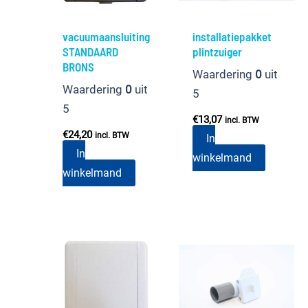
vacuumaansluiting
installatiepakket
STANDAARD
plintzuiger
BRONS
Waardering
0
uit
Waardering
0
uit
5
5
€
13,07
incl. BTW
€
24,20
incl. BTW
In
In
winkelmand
winkelmand