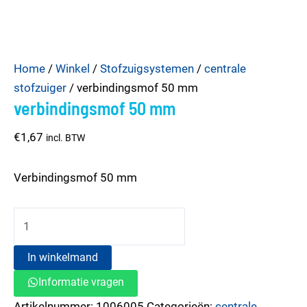
verbindingsmof
Home
/
Winkel
/
Stofzuigsystemen
/
centrale
50
stofzuiger
/ verbindingsmof 50 mm
verbindingsmof 50 mm
mm
aantal
€
1,67
incl. BTW
Verbindingsmof 50 mm
In winkelmand
Informatie vragen
Artikelnummer:
1006005
Categorieën:
centrale