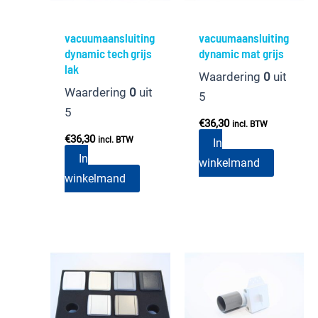
vacuumaansluiting
vacuumaansluiting
dynamic tech grijs
dynamic mat grijs
lak
Waardering
0
uit
Waardering
0
uit
5
5
€
36,30
incl. BTW
€
36,30
incl. BTW
In
In
winkelmand
winkelmand