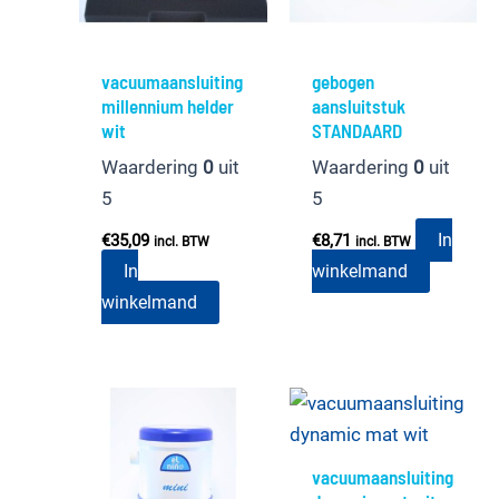
vacuumaansluiting
gebogen
millennium helder
aansluitstuk
wit
STANDAARD
Waardering
0
uit
Waardering
0
uit
5
5
In
€
35,09
€
8,71
incl. BTW
incl. BTW
In
winkelmand
winkelmand
vacuumaansluiting