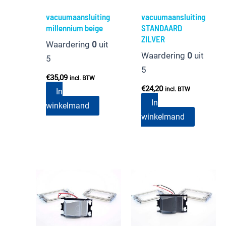
vacuumaansluiting
vacuumaansluiting
millennium beige
STANDAARD
ZILVER
Waardering
0
uit
Waardering
0
uit
5
5
€
35,09
incl. BTW
€
24,20
incl. BTW
In
In
winkelmand
winkelmand