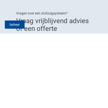
Vragen over een stofzuigsysteem?
Vraag vrijblijvend advies
beheer
of een offerte
mof
Contacteer ons
In
Informatie
winkelmand
vragen