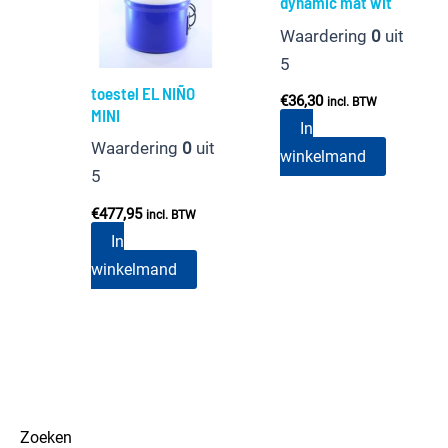
dynamic mat wit
Waardering
0
uit
5
toestel EL NIÑO
€
36,30
incl. BTW
MINI
In
Waardering
0
uit
winkelmand
5
€
477,95
incl. BTW
In
winkelmand
Zoeken